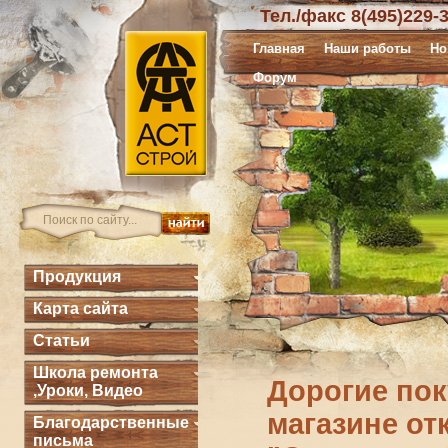
Тел./факс 8(495)229-
Главная
Наши работы
Но
Форум
Продукция
Карта сайта
Статьи
Школа ремонта
Дорогие пок
,Уроки, Видео
магазине от
Благодарственные
письма