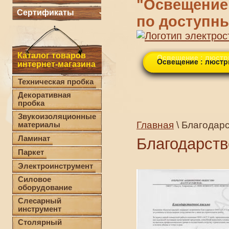
"Освещение"
Сертификаты
по доступн
Каталог товаров
интернет-магазина
Техническая пробка
Декоративная
пробка
Звукоизоляционные
Главная
\ Благодар
материалы
Ламинат
Благодарст
Паркет
Электроинструмент
Силовое
оборудование
Слесарный
инструмент
Столярный